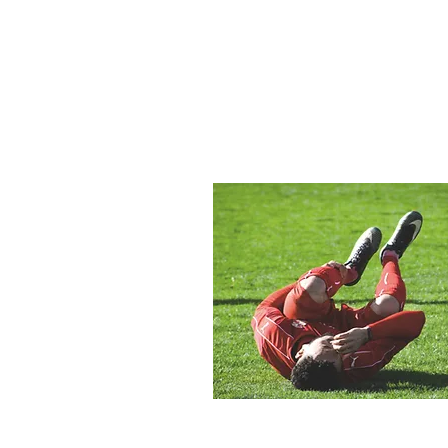
Profil
Datum vstupu: 15. 10. 2025
Příspěvky
15. 10. 2025
∙
3
min