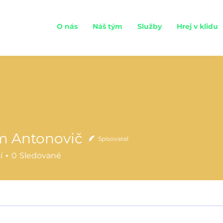
O nás
Náš tým
Služby
Hrej v klidu
m Antonovič
Spisovatel
í
0
Sledované