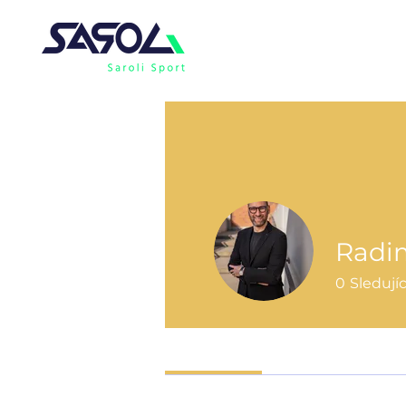
Radi
0
Sledujíc
Profile